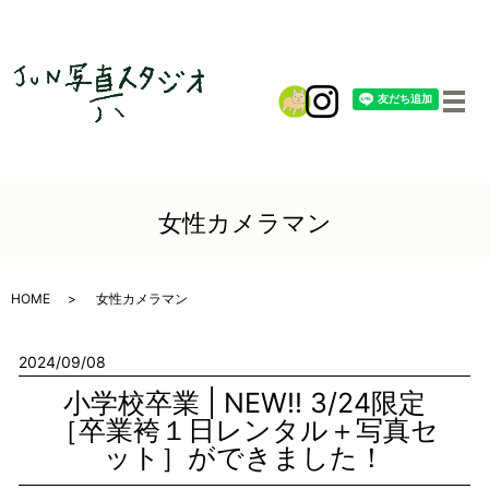
メ
女性カメラマン
HOME
女性カメラマン
2024/09/08
小学校卒業 | NEW!! 3/24限定
［卒業袴１日レンタル＋写真セ
ット］ができました！