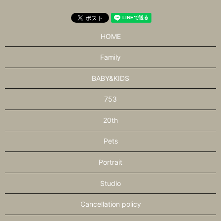
HOME
Family
BABY&KIDS
753
20th
Pets
Portrait
Studio
Cancellation policy