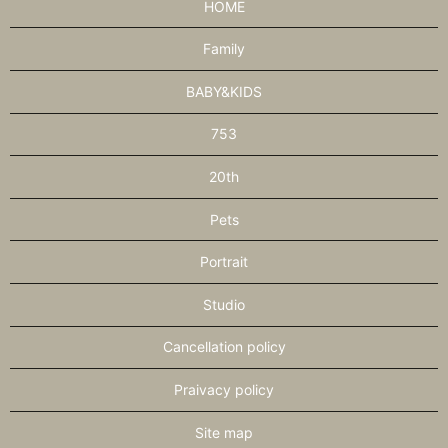
HOME
Family
BABY&KIDS
753
20th
Pets
Portrait
Studio
Cancellation policy
Praivacy policy
Site map