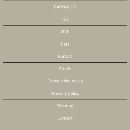
BABY&KIDS
753
20th
Pets
Portrait
Studio
Cancellation policy
Praivacy policy
Site map
Contact